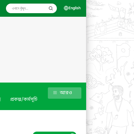
English
আরও
হ
প্রকল্প/কর্মসূচি